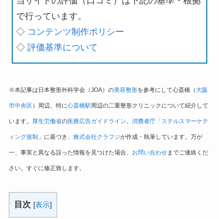
当サイトの評価（口コミ）は下記の基準・根拠
で行っています。
◇
コンテンツ制作ポリシー
◇
評価基準について
※本記事は日本整形外科学会（JOA）の
美容整形
を参考にして心斎橋（
大阪
市中央区
）周辺、特に
心斎橋駅
周辺の二重整形クリニックについて紹介して
います。
厚生労働省
の
医療広告ガイドライン
、
消費者庁「ステルスマーケテ
ィング規制」
に基づき、
株式会社クラフジ
が作成・執筆しています。万が
一、事実と異なる誤った情報を見つけた場合、
お問い合わせ
までご連絡くだ
さい。すぐに修正致します。
目次
[
表示
]